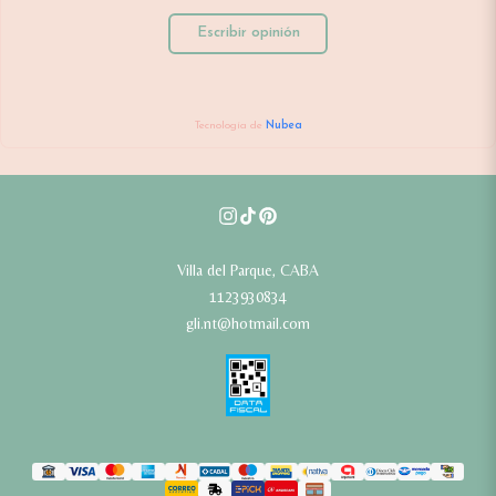
Escribir opinión
Tecnología de
Nubea
Villa del Parque, CABA
1123930834
gli.nt@hotmail.com