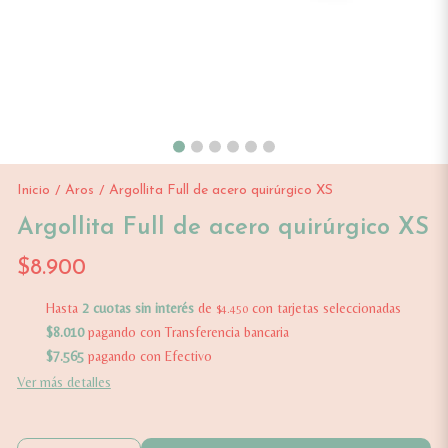
Inicio
Aros
Argollita Full de acero quirúrgico XS
/
/
Argollita Full de acero quirúrgico XS
$8.900
Hasta
2 cuotas sin interés
de
con tarjetas seleccionadas
$4.450
$8.010
pagando con Transferencia bancaria
$7.565
pagando con Efectivo
Ver más detalles