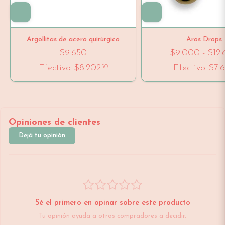
Argollitas de acero quirúrgico
Aros Drops
$9.650
$9.000
-
$12
Efectivo
$8.202
Efectivo
$7.
50
Opiniones de clientes
Dejá tu opinión
Sé el primero en opinar sobre este producto
Tu opinión ayuda a otros compradores a decidir.