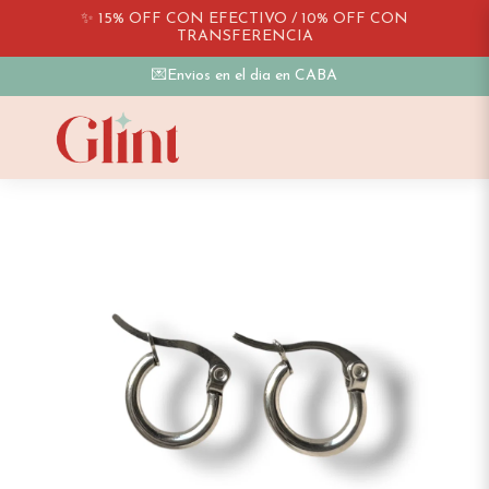
✨ 15% OFF CON EFECTIVO / 10% OFF CON
TRANSFERENCIA
💌Envios en el dia en CABA