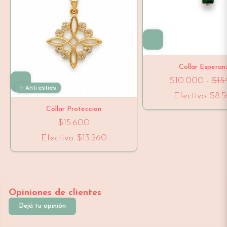
Collar Esperan
$10.000
-
$15
✨ Anti estres
Efectivo
$8.
Collar Proteccion
$15.600
Efectivo
$13.260
Opiniones de clientes
Dejá tu opinión