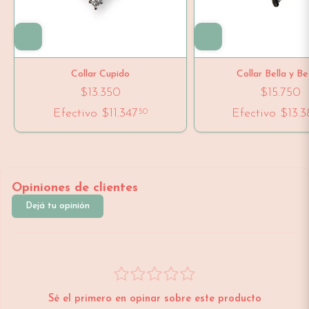
Collar Cupido
Collar Bella y Be
$13.350
$15.750
Efectivo
$11.347
Efectivo
$13.3
50
Opiniones de clientes
Dejá tu opinión
Sé el primero en opinar sobre este producto