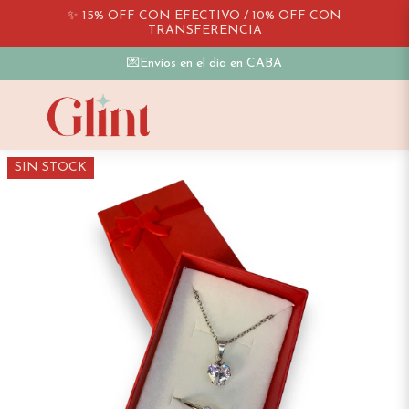
✨ 15% OFF CON EFECTIVO / 10% OFF CON
TRANSFERENCIA
💌Envios en el dia en CABA
SIN STOCK