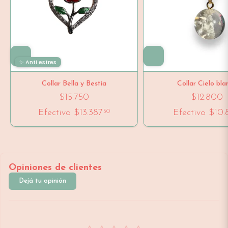
✨ Anti estres
Collar Bella y Bestia
Collar Cielo bla
$15.750
$12.800
Efectivo
$13.387
Efectivo
$10.
50
Opiniones de clientes
Dejá tu opinión