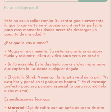
No sé mi código postal
Este no es un collar común. Su centro gira suavemente,
lo que lo convierte en el accesorio anti-estrés perfecto
para esos momentos donde necesitás descargar un
poquito de ansiedad. ✨
¿Por qué lo vas a amar?
• Magia en movimiento: Su sistema giratorio es súper
fluido y relajante. ¡Mirá el video para verlo en acción!
• Brillo increíble: Está diseñado con cristales micro pave
que captan la luz desde cualquier ángulo.
• El detalle Shrek: Viene con la tarjeta viral de la peli: "Vi
esta flor y pensé en ti porque es bonita...". Es el mensaje
perfecto para esa persona especial (o para recordártelo
a vos misma).
Especificaciones Técnicas:
•
Material
: Dije de cobre con un baño de acero de alta