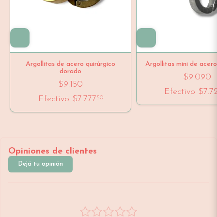
Argollitas de acero quirúrgico
Argollitas mini de acero
dorado
$9.090
$9.150
Efectivo
$7.7
Efectivo
$7.777
50
Opiniones de clientes
Dejá tu opinión