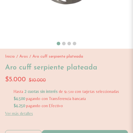
Inicio
Aros
Aro cuff serpiente plateada
/
/
Aro cuff serpiente plateada
$5.000
$10.000
Hasta
2 cuotas sin interés
de
con tarjetas seleccionadas
$2.500
$4.500
pagando con Transferencia bancaria
$4.250
pagando con Efectivo
Ver más detalles