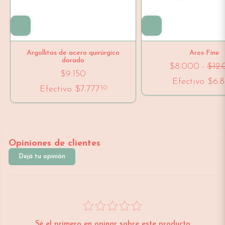
Argollitas de acero quirúrgico
Aros Fine
dorado
$8.000
-
$12
$9.150
Efectivo
$6.
Efectivo
$7.777
50
Opiniones de clientes
Dejá tu opinión
Sé el primero en opinar sobre este producto