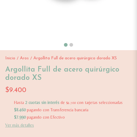
Inicio
Aros
Argollita Full de acero quirúrgico dorado XS
/
/
Argollita Full de acero quirúrgico
dorado XS
$9.400
Hasta
2 cuotas sin interés
de
con tarjetas seleccionadas
$4.700
$8.460
pagando con Transferencia bancaria
$7.990
pagando con Efectivo
Ver más detalles