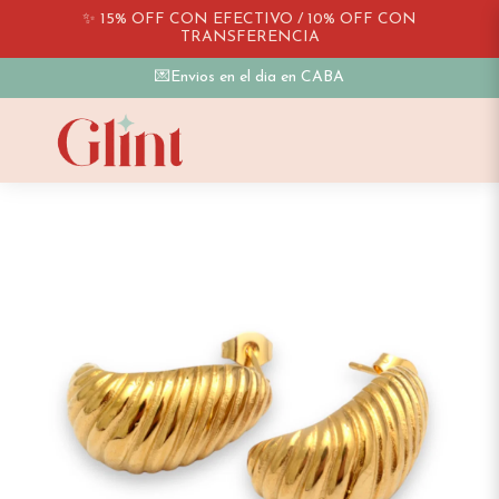
✨ 15% OFF CON EFECTIVO / 10% OFF CON
TRANSFERENCIA
💌Envios en el dia en CABA