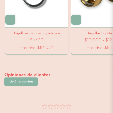
Argollitas de acero quirúrgico
Argollas Sophia
$9.650
$10.000
-
$12
Efectivo
$8.202
Efectivo
$8.
50
Opiniones de clientes
Dejá tu opinión