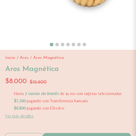
Inicio
Aros
Aros Magnética
/
/
Aros Magnética
$8.000
$12.600
Hasta
2 cuotas sin interés
de
con tarjetas seleccionadas
$4.000
$7.200
pagando con Transferencia bancaria
$6.800
pagando con Efectivo
Ver más detalles