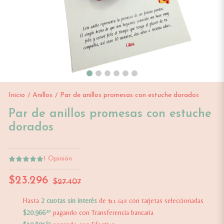
Inicio
Anillos
Par de anillos promesas con estuche dorados
/
/
Par de anillos promesas con estuche
dorados
1
Opinión
$23.296
$27.407
Hasta
2 cuotas sin interés
de
con tarjetas seleccionadas
$11.648
$20.966
40
pagando con Transferencia bancaria
60