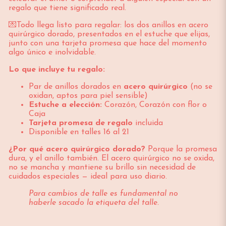
regalo que tiene significado real.
💌Todo llega listo para regalar: los dos anillos en acero
quirúrgico dorado, presentados en el estuche que elijas,
junto con una tarjeta promesa que hace del momento
algo único e inolvidable.
Lo que incluye tu regalo:
Par de anillos dorados en
acero quirúrgico
(no se
oxidan, aptos para piel sensible)
Estuche a elección:
Corazón, Corazón con flor o
Caja
Tarjeta promesa de regalo
incluida
Disponible en talles 16 al 21
¿Por qué acero quirúrgico dorado?
Porque la promesa
dura, y el anillo también. El acero quirúrgico no se oxida,
no se mancha y mantiene su brillo sin necesidad de
cuidados especiales — ideal para uso diario.
Para cambios de talle es fundamental no
haberle sacado la etiqueta del talle.