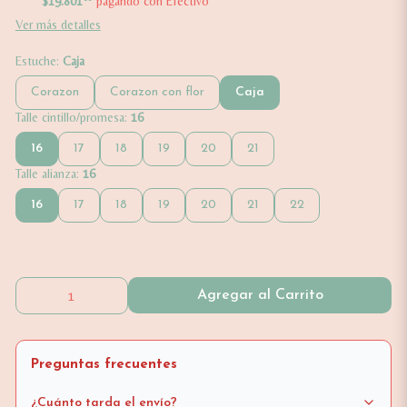
$19.801
pagando con Efectivo
Ver más detalles
Estuche:
Caja
Corazon
Corazon con flor
Caja
Talle cintillo/promesa:
16
16
17
18
19
20
21
Talle alianza:
16
16
17
18
19
20
21
22
Agregar al Carrito
Preguntas frecuentes
¿Cuánto tarda el envío?