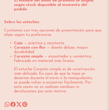
El modelo del anillo de promesa se asigna
según stock disponible al momento del
pedido.
Sobre los estuches:
Contamos con tres opciones de presentación para que
elijas según tu preferencia:
Caja
— práctica y resistente
Corazón con flor
— diseño deluxe, mayor
durabilidad
Corazón simple
— encantador y romántico,
fabricado en material más liviano
El estuche Corazón simple es de construcción
más delicada. En caso de que la tapa se
desarme durante el envío o la manipulación,
se puede volver a encastrar fácilmente. Por
esta razón no se realizan cambios ni
devoluciones por este motivo.