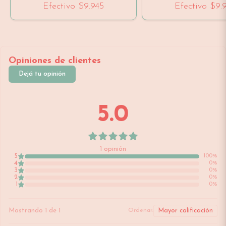
Efectivo
$9.945
Efectivo
$9.
Opiniones de clientes
Dejá tu opinión
5.0
1
opinión
5
100
%
4
0
%
3
0
%
2
0
%
1
0
%
Mostrando
1
de
1
Ordenar: