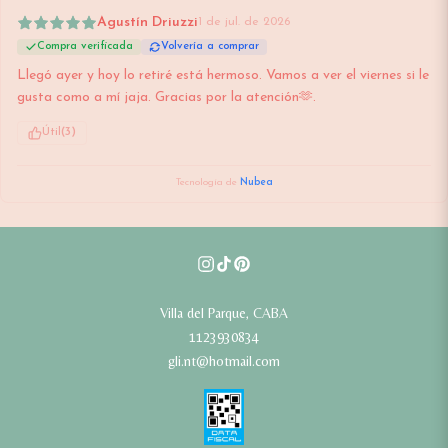
Agustín Driuzzi
1 de jul. de 2026
Compra verificada
Volvería a comprar
Llegó ayer y hoy lo retiré está hermoso. Vamos a ver el viernes si le 
gusta como a mí jaja. Gracias por la atención🫶.
Útil
(
3
)
Tecnología de
Nubea
Villa del Parque, CABA
1123930834
gli.nt@hotmail.com