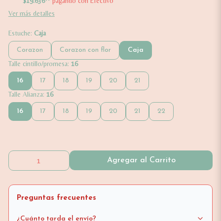
$19.636
pagando con Efectivo
Ver más detalles
Estuche:
Caja
Corazon
Corazon con flor
Caja
Talle cintillo/promesa:
16
16
17
18
19
20
21
Talle Alianza:
16
16
17
18
19
20
21
22
Agregar al Carrito
Preguntas frecuentes
¿Cuánto tarda el envío?