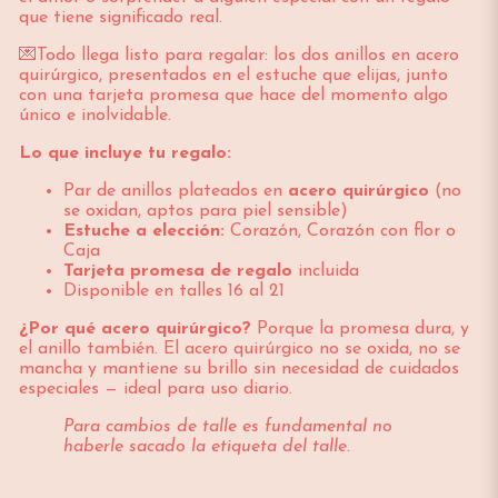
que tiene significado real.
💌Todo llega listo para regalar: los dos anillos en acero
quirúrgico, presentados en el estuche que elijas, junto
con una tarjeta promesa que hace del momento algo
único e inolvidable.
Lo que incluye tu regalo:
Par de anillos plateados en
acero quirúrgico
(no
se oxidan, aptos para piel sensible)
Estuche a elección:
Corazón, Corazón con flor o
Caja
Tarjeta promesa de regalo
incluida
Disponible en talles 16 al 21
¿Por qué acero quirúrgico?
Porque la promesa dura, y
el anillo también. El acero quirúrgico no se oxida, no se
mancha y mantiene su brillo sin necesidad de cuidados
especiales — ideal para uso diario.
Para cambios de talle es fundamental no
haberle sacado la etiqueta del talle.