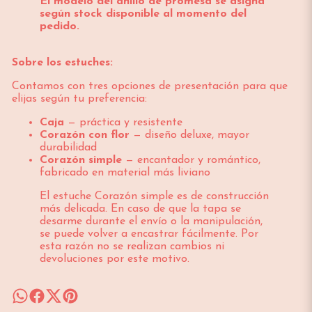
El modelo del anillo de promesa se asigna
según stock disponible al momento del
pedido.
Sobre los estuches:
Contamos con tres opciones de presentación para que
elijas según tu preferencia:
Caja
— práctica y resistente
Corazón con flor
— diseño deluxe, mayor
durabilidad
Corazón simple
— encantador y romántico,
fabricado en material más liviano
El estuche Corazón simple es de construcción
más delicada. En caso de que la tapa se
desarme durante el envío o la manipulación,
se puede volver a encastrar fácilmente. Por
esta razón no se realizan cambios ni
devoluciones por este motivo.