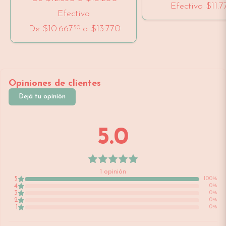
Efectivo
$11.7
Efectivo
De
$10.667
a
$13.770
50
Opiniones de clientes
Dejá tu opinión
5.0
1
opinión
5
100
%
4
0
%
3
0
%
2
0
%
1
0
%