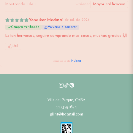
Mostrando
1
de
1
Ordenar:
Yonaiker Medina
1 de jul. de 2026
Compra verificada
Volvería a comprar
Estan hermosos, seguire comprando mas cosas, muchas gracias 🙌
Útil
Tecnología de
Nubea
Villa del Parque, CABA
1123930834
gli.nt@hotmail.com