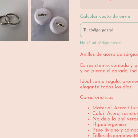
Calcular costo de envío:
No sé mi código postal
Anillos de acero quirúrgi
Es resistente, cómoda y p
y no pierde el dorado, in
Ideal como regalo, prome
elegante todos los días.
Características:
Material: Acero Qui
Color: Acero, resist
No deja la piel verd
Hipoalergénico
Peso liviano y cómo
Talles disponibles: 1