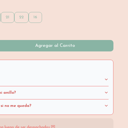
21
22
16
Agregar al Carrito
i anillo?
 si no me queda?
on luego de ser despachados 💌