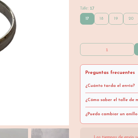
Talle:
17
17
18
19
20
Preguntas frecuentes
¿Cuánto tarda el envío?
¿Cómo saber el talle de m
¿Puedo cambiar un anillo
Los tiempos de envío s