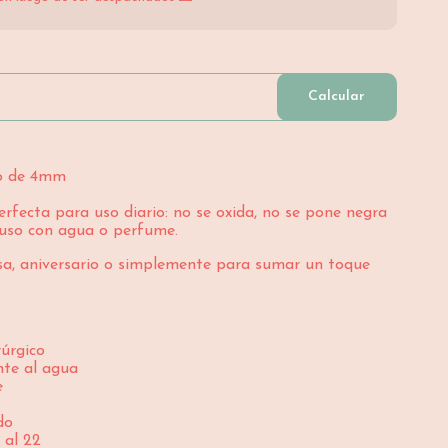
Calcular
co de 4mm
erfecta para uso diario: no se oxida, no se pone negra
cluso con agua o perfume.
sa, aniversario o simplemente para sumar un toque
rúrgico
ente al agua
e
do
6 al 22