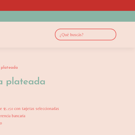
a plateada
za plateada
de
con tarjetas seleccionadas
$5.250
rencia bancaria
vo