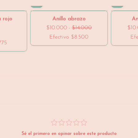
- 28 %
 rojo
Anillo abrazo
An
$10.000
-
$14.000
$10
Efectivo
$8.500
Ef
775
Sé el primero en opinar sobre este producto