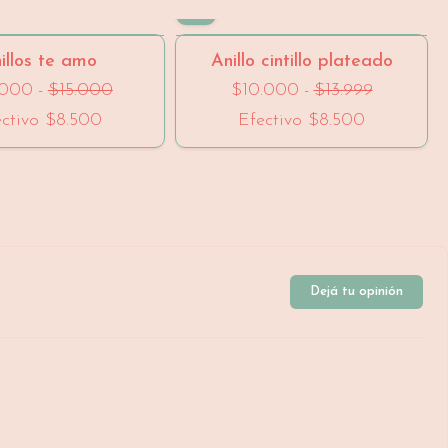
- 33 %
- 28 %
illos te amo
Anillo cintillo plateado
.000
-
$15.000
$10.000
-
$13.999
ectivo
$8.500
Efectivo
$8.500
Dejá tu opinión