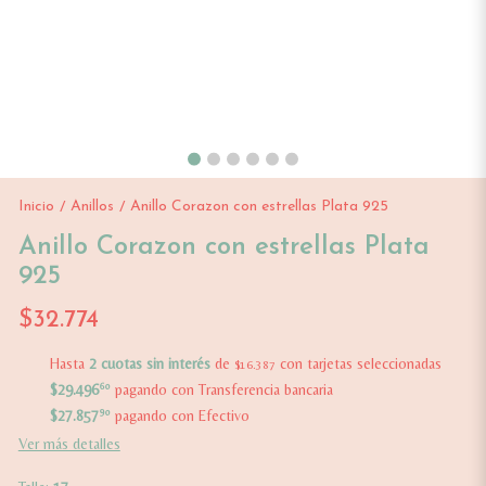
Inicio
Anillos
Anillo Corazon con estrellas Plata 925
/
/
Anillo Corazon con estrellas Plata
925
$32.774
Hasta
2 cuotas sin interés
de
con tarjetas seleccionadas
$16.387
$29.496
60
pagando con Transferencia bancaria
$27.857
90
pagando con Efectivo
Ver más detalles