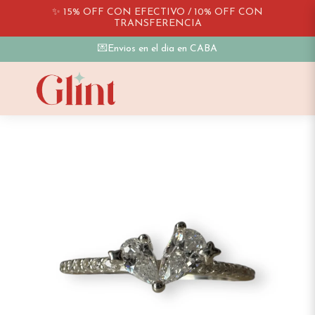
✨ 15% OFF CON EFECTIVO / 10% OFF CON
TRANSFERENCIA
💌Envios en el dia en CABA