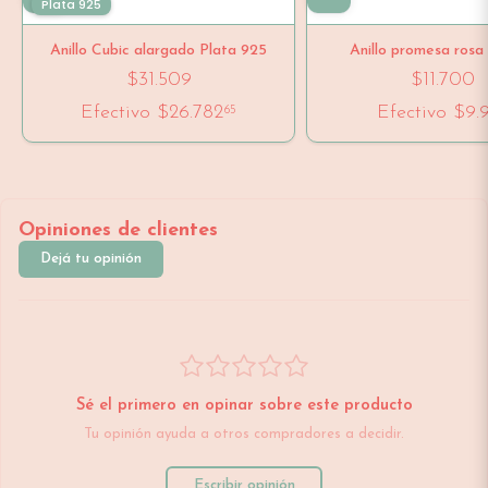
Plata 925
Anillo Cubic alargado Plata 925
Anillo promesa rosa
$31.509
$11.700
Efectivo
$26.782
Efectivo
$9.
65
Opiniones de clientes
Dejá tu opinión
Sé el primero en opinar sobre este producto
Tu opinión ayuda a otros compradores a decidir.
Escribir opinión