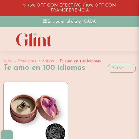
✨ 15% OFF CON EFECTIVO / 10% OFF CON
TRANSFERENCIA
💌Envios en el dia en CABA
Inicio
Productos
Anillos
Te amo en 100 idiomas
/
/
/
Te amo en 100 idiomas
Filtrar