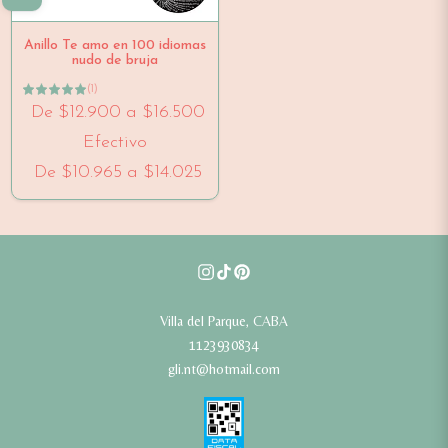
Anillo Te amo en 100 idiomas
nudo de bruja
(
1
)
De
$12.900
a
$16.500
Efectivo
De
$10.965
a
$14.025
Villa del Parque, CABA
1123930834
gli.nt@hotmail.com